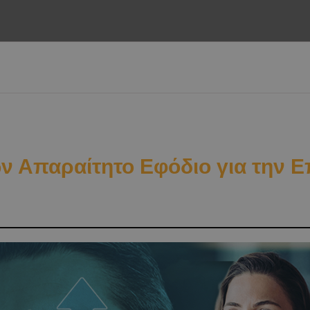
ν Απαραίτητο Εφόδιο για την 