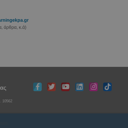
earningekpa.gr
 άρθρα, κ.ά)
μας
. 10562
learn-