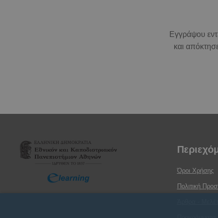
Εγγράψου εν
και απόκτησ
Περιεχό
Όροι Χρήσης
Πολιτική Προ
Άρθρα - Μελέτ
Προγράμματα