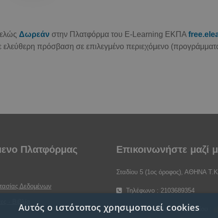
τελώς
Δωρεάν
στην Πλατφόρμα του E-Learning ΕΚΠΑ
free.el
ε ελεύθερη πρόσβαση σε επιλεγμένο περιεχόμενο (προγράμματα,
μενο Πλατφόρμας
Επικοινωνήστε μαζί 
Σταδίου 5 (1ος όροφος), ΑΘΗΝΑ Τ.Κ
στασίας Δεδομένων
Τηλέφωνο : 2103689354
ες - Βιβλία
Αυτός ο ιστότοπος χρησιμοποιεί cookies
Διεύθυνση ηλε.ταχυδρομείου :
e