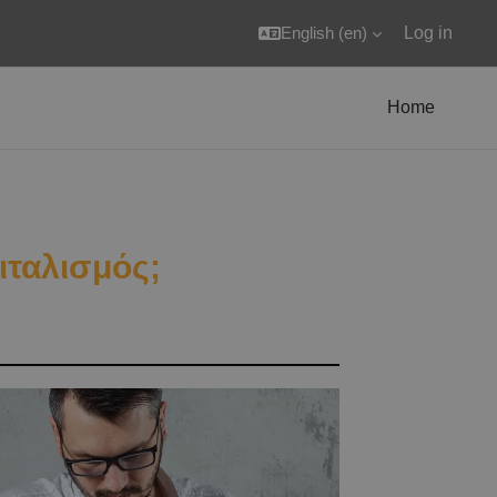
English ‎(en)‎
Log in
Home
ιταλισμός;