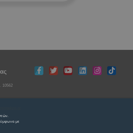
μας
. 10562
rningekpa.gr
στών.
 σύμφωνα με