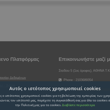
μενο Πλατφόρμας
Επικοινωνήστε μαζί 
Σταδίου 5 (1ος όροφος), ΑΘΗΝΑ Τ.Κ
στασίας Δεδομένων
Phone : 2103689354
ες - Βιβλία
Αυτός ο ιστότοπος χρησιμοποιεί cookies
E-mail :
elearn-secretariat@elea
ς ο ιστότοπος χρησιμοποιεί cookies για τη βελτίωση της εμπειρίας των χρη
ώντας τον ιστότοπό μας, παρέχετε τη συγκατάθεσή σας για όλα τα cookies
την Πολιτική μας για τα cookies.
Διαβάστε περισσότερα